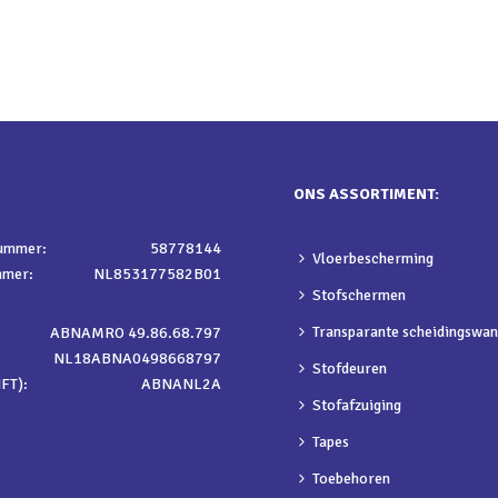
ONS ASSORTIMENT:
nummer:
58778144
Vloerbescherming
mmer:
NL853177582B01
Stofschermen
Transparante scheidingswa
ABNAMRO 49.86.68.797
NL18ABNA0498668797
Stofdeuren
FT):
ABNANL2A
Stofafzuiging
Tapes
Toebehoren