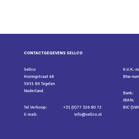
CONTACTGEGEVENS SELLCO
Sellco
K.V.K.-
Koningstraat 48
Btw-nu
5931 BX Tegelen
Nederland
Bank:
IBAN:
Tel Verkoop:
+31 (0)77 326 80 72
BIC (SWI
E-mail:
info@sellco.nl