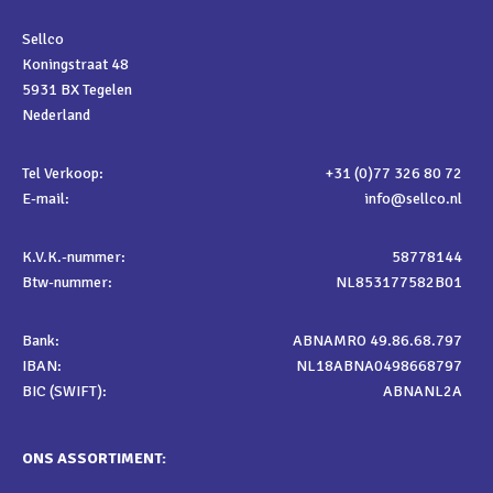
Sellco
Koningstraat 48
5931 BX Tegelen
Nederland
Tel Verkoop:
+31 (0)77 326 80 72
E-mail:
info@sellco.nl
K.V.K.-nummer:
58778144
Btw-nummer:
NL853177582B01
Bank:
ABNAMRO 49.86.68.797
IBAN:
NL18ABNA0498668797
BIC (SWIFT):
ABNANL2A
ONS ASSORTIMENT: