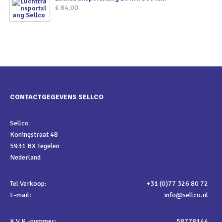
€
84,00
CONTACTGEGEVENS SELLCO
Sellco
Koningstraat 48
5931 BX Tegelen
Nederland
Tel Verkoop:
+31 (0)77 326 80 72
E-mail:
info@sellco.nl
K.V.K.-nummer:
58778144