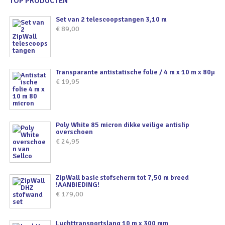
TOP PRODUCTEN
Set van 2 telescoopstangen 3,10 m
€
89,00
Transparante antistatische folie / 4 m x 10 m x 80µ
€
19,95
Poly White 85 micron dikke veilige antislip
overschoen
€
24,95
ZipWall basic stofscherm tot 7,50 m breed
!AANBIEDING!
€
179,00
Luchttransportslang 10 m x 300 mm