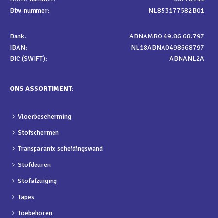
Btw-nummer:
NL853177582B01
Bank:
ABNAMRO 49.86.68.797
IBAN:
NL18ABNA0498668797
BIC (SWIFT):
ABNANL2A
ONS ASSORTIMENT:
Vloerbescherming
Stofschermen
Transparante scheidingswand
Stofdeuren
Stofafzuiging
Tapes
Toebehoren