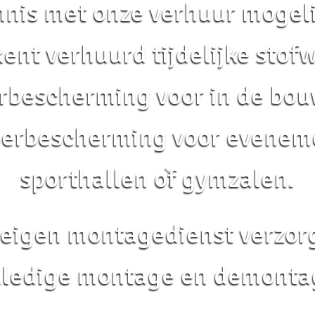
nis met onze verhuur mogel
Rent verhuurd tijdelijke stof
rbescherming voor in de bo
oerbescherming voor evenem
sporthallen of gymzalen.
eigen montagedienst verzor
lledige montage en demonta