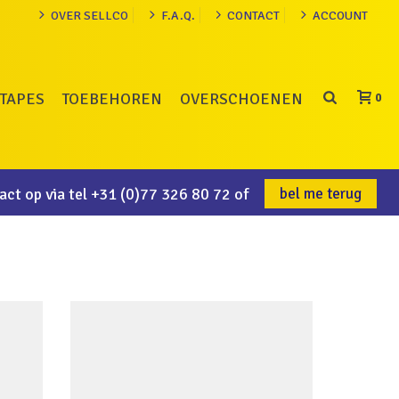
OVER SELLCO
F.A.Q.
CONTACT
ACCOUNT
TAPES
TOEBEHOREN
OVERSCHOENEN
0
ct op via tel
+31 (0)77 326 80 72
of
bel me terug