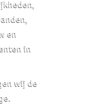
ijkheden,
wanden,
uw en
enten in
gen wij de
ge.