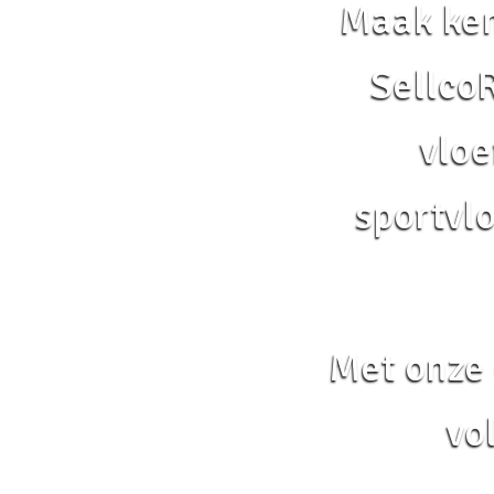
Maak ken
Sellco
vloe
sportvl
Met onze 
vo