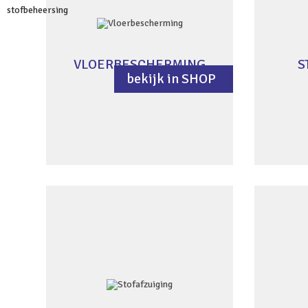
VLOERBESCHERMING
S
bekijk in SHOP