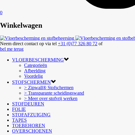
0
Winkelwagen
Neem direct contact op via tel
+31 (0)77 326 80 72
of
bel me terug
VLOERBESCHERMING
Categorieën
Afbeelding
Voordelig
STOFSCHERMEN
> Zipwall® Stofschermen
> Transparante scheidingswand
> Meer over stofvrij werken
STOFDEUREN
FOLIE
STOFAFZUIGING
TAPES
TOEBEHOREN
OVERSCHOENEN