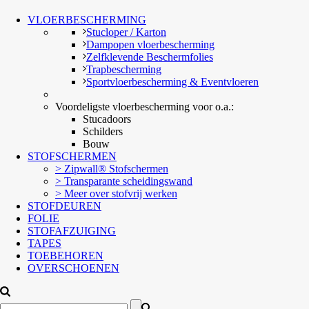
VLOERBESCHERMING
Stucloper / Karton
Dampopen vloerbescherming
Zelfklevende Beschermfolies
Trapbescherming
Sportvloerbescherming & Eventvloeren
Voordeligste vloerbescherming voor o.a.:
Stucadoors
Schilders
Bouw
STOFSCHERMEN
> Zipwall® Stofschermen
> Transparante scheidingswand
> Meer over stofvrij werken
STOFDEUREN
FOLIE
STOFAFZUIGING
TAPES
TOEBEHOREN
OVERSCHOENEN