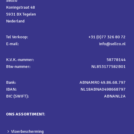
Sellco
Koningstraat 48
5931 BX Tegelen
Nederland
Tel Verkoop:
+31 (0)77 326 80 72
E-mail:
info@sellco.nl
K.V.K.-nummer:
58778144
Btw-nummer:
NL853177582B01
Bank:
ABNAMRO 49.86.68.797
IBAN:
NL18ABNA0498668797
BIC (SWIFT):
ABNANL2A
ONS ASSORTIMENT:
Vloerbescherming