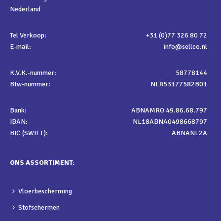
Nederland
Tel Verkoop:
+31 (0)77 326 80 72
E-mail:
info@sellco.nl
K.V.K.-nummer:
58778144
Btw-nummer:
NL853177582B01
Bank:
ABNAMRO 49.86.68.797
IBAN:
NL18ABNA0498668797
BIC (SWIFT):
ABNANL2A
ONS ASSORTIMENT:
Vloerbescherming
Stofschermen