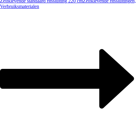
Zelfklevende standaard ritssluiting 220 cm
Zelfklevende ritssluitingen,
Verbruiksmaterialen