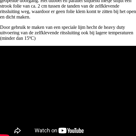
geopende doorgang. Het dubbel en parallel snijdend mesje snijdt een
strook folie van ca. 2 cm tussen de tanden van de zelfklevende
ritssluiting weg, waardoor er geen folie klem komt te zitten bij het open
en dicht maken.
Door gebruik te maken van een speciale lijm hecht de heavy duty
uitvoering van de zelfklevende ritssluiting ook bij lagere temperaturen
(minder dan 15ºC)