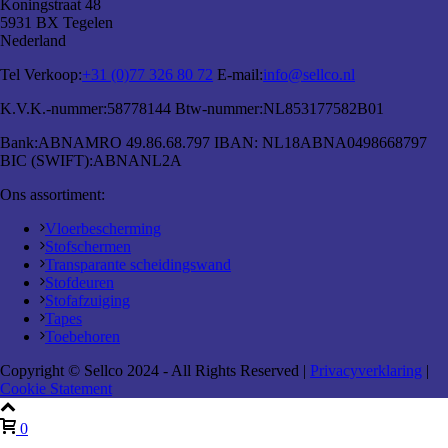
Koningstraat 48
5931 BX Tegelen
Nederland
Tel Verkoop:
+31 (0)77 326 80 72
E-mail:
info@sellco.nl
K.V.K.-nummer:
58778144
Btw-nummer:
NL853177582B01
Bank:
ABNAMRO 49.86.68.797
IBAN:
NL18ABNA0498668797
BIC (SWIFT):
ABNANL2A
Ons assortiment:
Vloerbescherming
Stofschermen
Transparante scheidingswand
Stofdeuren
Stofafzuiging
Tapes
Toebehoren
Copyright © Sellco 2024 - All Rights Reserved |
Privacyverklaring
|
Cookie Statement
0