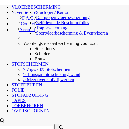
VLOERBESCHERMING
Over Sellco
Stucloper / Karton
Dampopen vloerbescherming
F.A.Q.
Zelfklevende Beschermfolies
Contact
Trapbescherming
Account
Sportvloerbescherming & Eventvloeren
Voordeligste vloerbescherming voor o.a.:
Stucadoors
Schilders
Bouw
STOFSCHERMEN
> Zipwall® Stofschermen
> Transparante scheidingswand
> Meer over stofvrij werken
STOFDEUREN
FOLIE
STOFAFZUIGING
TAPES
TOEBEHOREN
OVERSCHOENEN