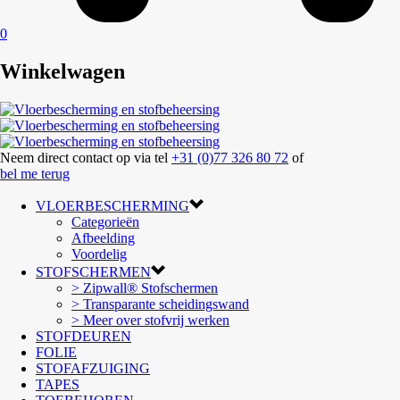
0
Winkelwagen
Neem direct contact op via tel
+31 (0)77 326 80 72
of
bel me terug
VLOERBESCHERMING
Categorieën
Afbeelding
Voordelig
STOFSCHERMEN
> Zipwall® Stofschermen
> Transparante scheidingswand
> Meer over stofvrij werken
STOFDEUREN
FOLIE
STOFAFZUIGING
TAPES