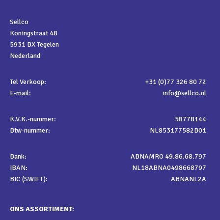
Sellco
Koningstraat 48
5931 BX Tegelen
Nederland
Tel Verkoop:
+31 (0)77 326 80 72
E-mail:
info@sellco.nl
K.V.K.-nummer:
58778144
Btw-nummer:
NL853177582B01
Bank:
ABNAMRO 49.86.68.797
IBAN:
NL18ABNA0498668797
BIC (SWIFT):
ABNANL2A
ONS ASSORTIMENT: