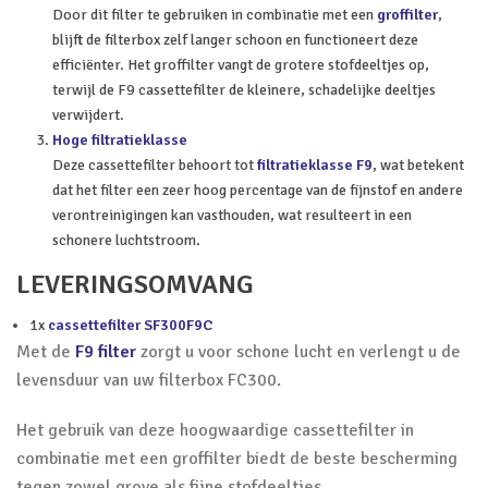
Door dit filter te gebruiken in combinatie met een
groffilter
,
blijft de filterbox zelf langer schoon en functioneert deze
efficiënter. Het groffilter vangt de grotere stofdeeltjes op,
terwijl de F9 cassettefilter de kleinere, schadelijke deeltjes
verwijdert.
Hoge filtratieklasse
Deze cassettefilter behoort tot
filtratieklasse F9
, wat betekent
dat het filter een zeer hoog percentage van de fijnstof en andere
verontreinigingen kan vasthouden, wat resulteert in een
schonere luchtstroom.
LEVERINGSOMVANG
1x
cassettefilter SF300F9C
Met de
F9 filter
zorgt u voor schone lucht en verlengt u de
levensduur van uw filterbox FC300.
Het gebruik van deze hoogwaardige cassettefilter in
combinatie met een groffilter biedt de beste bescherming
tegen zowel grove als fijne stofdeeltjes.