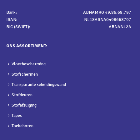
Bank:
ABNAMRO 49.86.68.797
IBAN:
NL18ABNA0498668797
BIC (SWIFT):
ABNANL2A
ONS ASSORTIMENT:
Vloerbescherming
Stofschermen
Transparante scheidingswand
Stofdeuren
Stofafzuiging
Tapes
Toebehoren