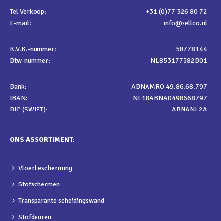
Tel Verkoop:
+31 (0)77 326 80 72
E-mail:
info@sellco.nl
K.V.K.-nummer:
58778144
Btw-nummer:
NL853177582B01
Bank:
ABNAMRO 49.86.68.797
IBAN:
NL18ABNA0498668797
BIC (SWIFT):
ABNANL2A
ONS ASSORTIMENT:
Vloerbescherming
Stofschermen
Transparante scheidingswand
Stofdeuren