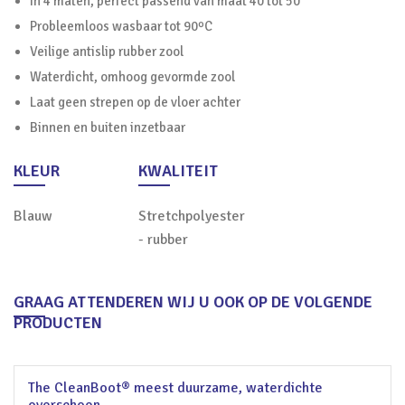
in 4 maten, perfect passend van maat 40 tot 50
Probleemloos wasbaar tot 90ºC
Veilige antislip rubber zool
Waterdicht, omhoog gevormde zool
Laat geen strepen op de vloer achter
Binnen en buiten inzetbaar
KLEUR
KWALITEIT
Blauw
Stretchpolyester
- rubber
GRAAG ATTENDEREN WIJ U OOK OP DE VOLGENDE
PRODUCTEN
The CleanBoot® meest duurzame, waterdichte
overschoen