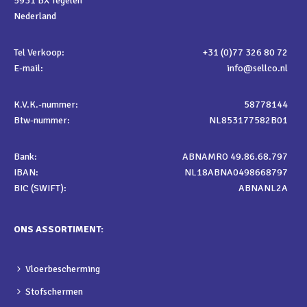
5931 BX Tegelen
Nederland
Tel Verkoop:
+31 (0)77 326 80 72
E-mail:
info@sellco.nl
K.V.K.-nummer:
58778144
Btw-nummer:
NL853177582B01
Bank:
ABNAMRO 49.86.68.797
IBAN:
NL18ABNA0498668797
BIC (SWIFT):
ABNANL2A
ONS ASSORTIMENT:
Vloerbescherming
Stofschermen