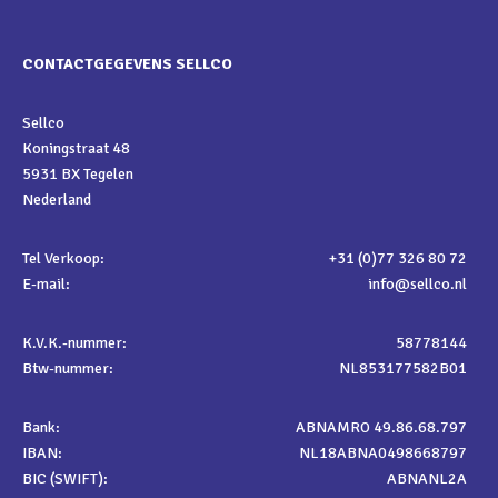
CONTACTGEGEVENS SELLCO
Sellco
Koningstraat 48
5931 BX Tegelen
Nederland
Tel Verkoop:
+31 (0)77 326 80 72
E-mail:
info@sellco.nl
K.V.K.-nummer:
58778144
Btw-nummer:
NL853177582B01
Bank:
ABNAMRO 49.86.68.797
IBAN:
NL18ABNA0498668797
BIC (SWIFT):
ABNANL2A