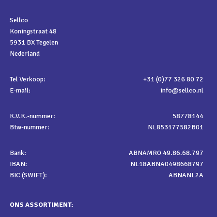
Sellco
Koningstraat 48
5931 BX Tegelen
Nederland
Tel Verkoop:
+31 (0)77 326 80 72
E-mail:
info@sellco.nl
K.V.K.-nummer:
58778144
Btw-nummer:
NL853177582B01
Bank:
ABNAMRO 49.86.68.797
IBAN:
NL18ABNA0498668797
BIC (SWIFT):
ABNANL2A
ONS ASSORTIMENT: