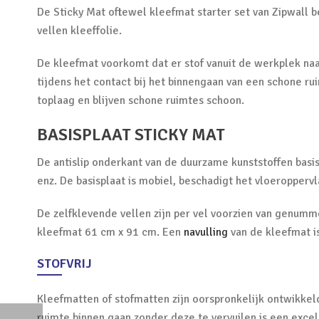
De Sticky Mat oftewel kleefmat starter set van Zipwall 
vellen kleeffolie.
De kleefmat voorkomt dat er stof vanuit de werkplek naa
tijdens het contact bij het binnengaan van een schone 
toplaag en blijven schone ruimtes schoon.
BASISPLAAT STICKY MAT
De antislip onderkant van de duurzame kunststoffen basisp
enz. De basisplaat is mobiel, beschadigt het vloeroppervl
De zelfklevende vellen zijn per vel voorzien van genumme
kleefmat 61 cm x 91 cm. Een
navulling
van de kleefmat i
STOFVRIJ
Kleefmatten of stofmatten zijn oorspronkelijk ontwikkel
ruimte binnen gaan zonder deze te vervuilen is een exce