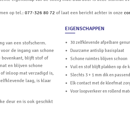
men op tel.:
077-326 80 72
of laat een bericht achter in onze
co
EIGENSCHAPPEN
30 zelfklevende afpelbare gen
ang van een stofscherm.
 voor de ingang van schone
Duurzame antislip basisplaat
ovenkant, blijft stof of
Schone ruimtes blijven schoon
mat en blijven schone
Vuil en stof blijft plakken op d
of inloop mat verzadigd is,
Slechts 3 + 1 mm dik en passend
lfklevende laag, is klaar
Elk contact met de kleefmat zor
Voor loopverkeer en rollend mat
ke deur en is ook geschikt