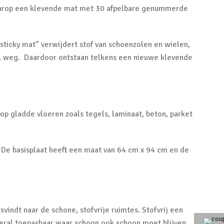
t daarop een klevende mat met 30 afpelbare genummerde
sticky mat” verwijdert stof van schoenzolen en wielen,
el, weg. Daardoor ontstaan telkens een nieuwe klevende
 op gladde vloeren zoals tegels, laminaat, beton, parket
. De basisplaat heeft een maat van 64 cm x 94 cm en de
indt naar de schone, stofvrije ruimtes. Stofvrij een
veral toepasbaar waar schoon ook schoon moet blijven.