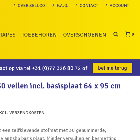
OVER SELLCO
F.A.Q.
CONTACT
ACCOUNT
TAPES
TOEBEHOREN
OVERSCHOENEN
0
ct op via tel
+31 (0)77 326 80 72
of
bel me terug
30 vellen incl. basisplaat 64 x 95 cm
EXCL. VERZENDKOSTEN.
t een zelfklevende stofmat met 30 genummerde,
 antislip basis plaat. Minder vervuiling en besmetting