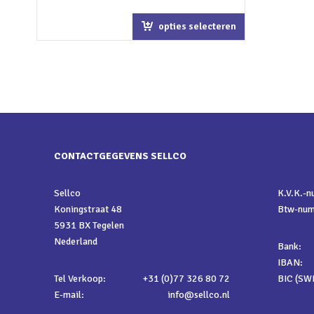
opties selecteren
CONTACTGEGEVENS SELLCO
Sellco
K.V.K.-
Koningstraat 48
Btw-nu
5931 BX Tegelen
Nederland
Bank:
IBAN:
Tel Verkoop:
+31 (0)77 326 80 72
BIC (SWI
E-mail:
info@sellco.nl