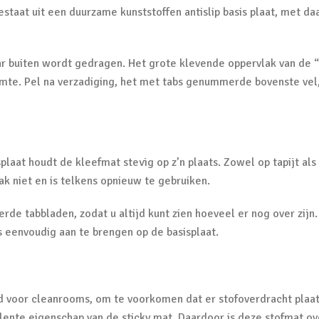
bestaat uit een duurzame kunststoffen antislip basis plaat, me
r buiten wordt gedragen. Het grote klevende oppervlak van de “
ruimte. Pel na verzadiging, het met tabs genummerde bovenste v
laat houdt de kleefmat stevig op z’n plaats. Zowel op tapijt als
ak niet en is telkens opnieuw te gebruiken.
rde tabbladen, zodat u altijd kunt zien hoeveel er nog over zijn
s eenvoudig aan te brengen op de basisplaat.
d voor cleanrooms, om te voorkomen dat er stofoverdracht plaatsv
llente eigenschap van de sticky mat. Daardoor is deze stofmat o