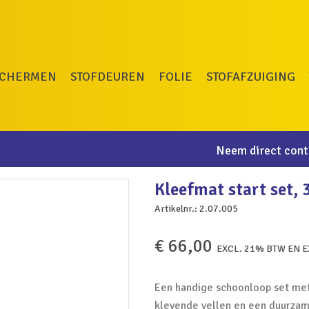
SCHERMEN
STOFDEUREN
FOLIE
STOFAFZUIGING
Neem direct conta
Kleefmat start set, 
Artikelnr.:
2.07.005
€
66,00
EXCL. 21% BTW EN 
Een handige schoonloop set me
klevende vellen en een duurzame