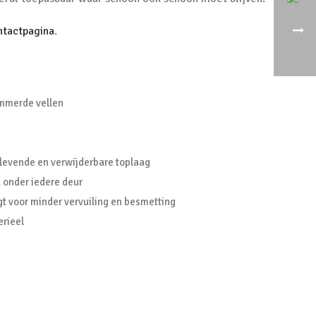
ntactpagina
.
ummerde vellen
e klevende en verwijderbare toplaag
 onder iedere deur
gt voor minder vervuiling en besmetting
erieel