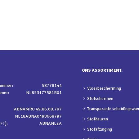
ONS ASSORTIMENT:
nummer:
58778144
Vloerbescherming
mmer:
NL853177582B01
Stofschermen
Transparante scheidingswa
ABNAMRO 49.86.68.797
NL18ABNA0498668797
Stofdeuren
FT):
ABNANL2A
Stofafzuiging