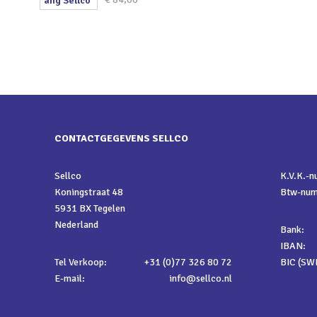
CONTACTGEGEVENS SELLCO
Sellco
K.V.K.-
Koningstraat 48
Btw-nu
5931 BX Tegelen
Nederland
Bank:
IBAN:
Tel Verkoop:
+31 (0)77 326 80 72
BIC (SWI
E-mail:
info@sellco.nl