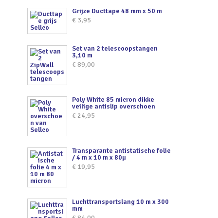
Grijze Ducttape 48 mm x 50 m
€
3,95
Set van 2 telescoopstangen
3,10 m
€
89,00
Poly White 85 micron dikke
veilige antislip overschoen
€
24,95
Transparante antistatische folie
/ 4 m x 10 m x 80µ
€
19,95
Luchttransportslang 10 m x 300
mm
€
84,00