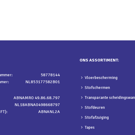
ONS ASSORTIMENT:
nummer:
58778144
Vloerbescherming
mmer:
NL853177582B01
Stofschermen
Transparante scheidingswa
ABNAMRO 49.86.68.797
NL18ABNA0498668797
Stofdeuren
FT):
ABNANL2A
Stofafzuiging
Tapes