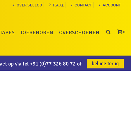
OVER SELLCO
F.A.Q.
CONTACT
ACCOUNT
TAPES
TOEBEHOREN
OVERSCHOENEN
0
ct op via tel
+31 (0)77 326 80 72
of
bel me terug