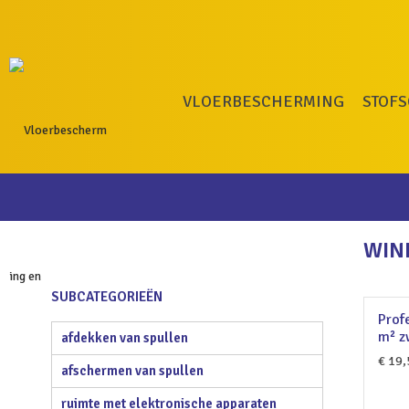
VLOERBESCHERMING
STOF
WIN
SUBCATEGORIEËN
Prof
m² z
afdekken van spullen
€
19,
afschermen van spullen
ruimte met elektronische apparaten