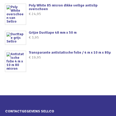
Poly White 85 micron dikke veilige antislip
overschoen
€
24,95
Grijze Ducttape 48 mm x 50 m
€
3,95
Transparante antistatische folie / 4 m x 10 m x 80µ
€
19,95
CONTACTGEGEVENS SELLCO