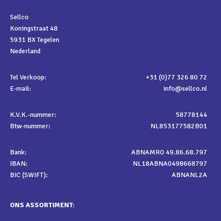
Sellco
Koningstraat 48
5931 BX Tegelen
Nederland
Tel Verkoop:
+31 (0)77 326 80 72
E-mail:
info@sellco.nl
K.V.K.-nummer:
58778144
Btw-nummer:
NL853177582B01
Bank:
ABNAMRO 49.86.68.797
IBAN:
NL18ABNA0498668797
BIC (SWIFT):
ABNANL2A
ONS ASSORTIMENT: