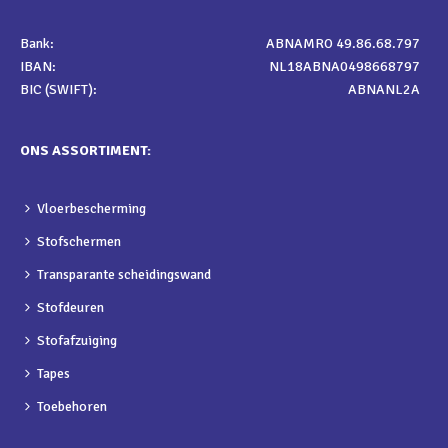
Bank:
ABNAMRO 49.86.68.797
IBAN:
NL18ABNA0498668797
BIC (SWIFT):
ABNANL2A
ONS ASSORTIMENT:
Vloerbescherming
Stofschermen
Transparante scheidingswand
Stofdeuren
Stofafzuiging
Tapes
Toebehoren