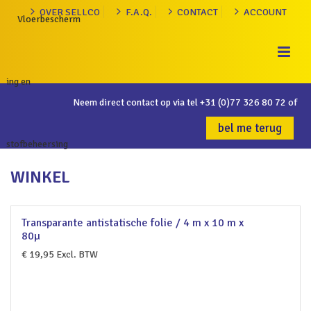
OVER SELLCO
F.A.Q.
CONTACT
ACCOUNT
Neem direct contact op via tel
+31 (0)77 326 80 72
of
bel me terug
WINKEL
Transparante antistatische folie / 4 m x 10 m x
80µ
€
19,95
Excl. BTW