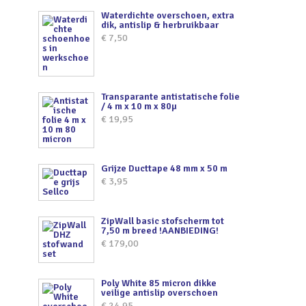
Waterdichte overschoen, extra
dik, antislip & herbruikbaar
€
7,50
Transparante antistatische folie
/ 4 m x 10 m x 80µ
€
19,95
Grijze Ducttape 48 mm x 50 m
€
3,95
ZipWall basic stofscherm tot
7,50 m breed !AANBIEDING!
€
179,00
Poly White 85 micron dikke
veilige antislip overschoen
€
24,95