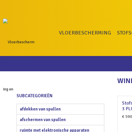
VLOERBESCHERMING
STOF
WIN
SUBCATEGORIEËN
Stof
3 PL
afdekken van spullen
€
590
afschermen van spullen
ruimte met elektronische apparaten