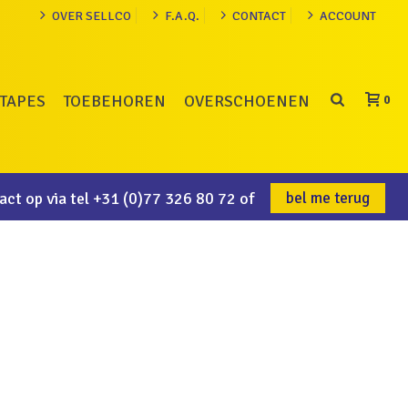
OVER SELLCO
F.A.Q.
CONTACT
ACCOUNT
TAPES
TOEBEHOREN
OVERSCHOENEN
0
ct op via tel
+31 (0)77 326 80 72
of
bel me terug