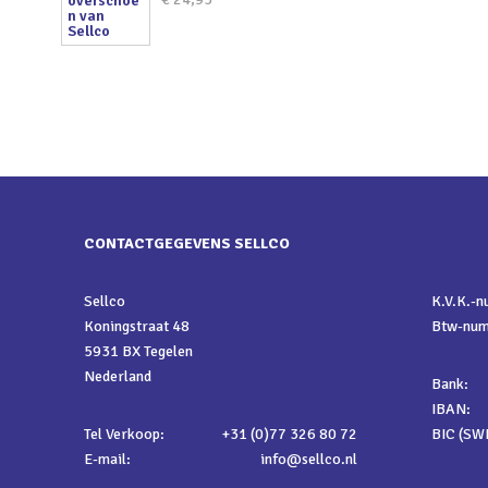
CONTACTGEGEVENS SELLCO
Sellco
K.V.K.-
Koningstraat 48
Btw-nu
5931 BX Tegelen
Nederland
Bank:
IBAN:
Tel Verkoop:
+31 (0)77 326 80 72
BIC (SWI
E-mail:
info@sellco.nl