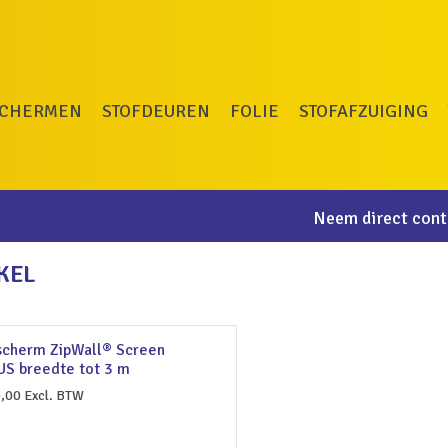
SCHERMEN
STOFDEUREN
FOLIE
STOFAFZUIGING
Neem direct conta
KEL
scherm ZipWall® Screen
US breedte tot 3 m
,00
Excl. BTW