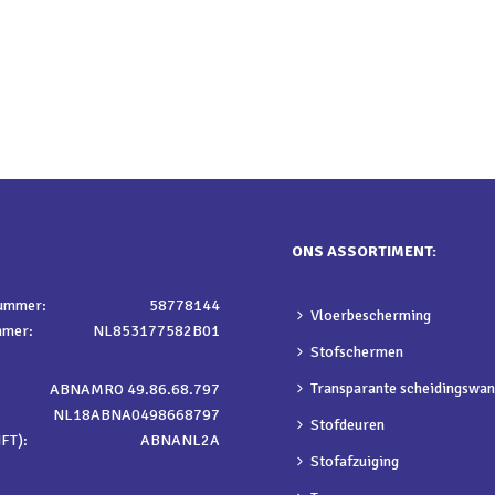
ONS ASSORTIMENT:
nummer:
58778144
Vloerbescherming
mmer:
NL853177582B01
Stofschermen
Transparante scheidingswa
ABNAMRO 49.86.68.797
NL18ABNA0498668797
Stofdeuren
FT):
ABNANL2A
Stofafzuiging