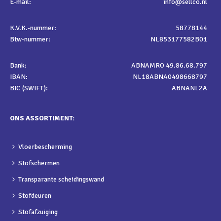
E-mail:
info@sellco.nl
K.V.K.-nummer:
58778144
Btw-nummer:
NL853177582B01
Bank:
ABNAMRO 49.86.68.797
IBAN:
NL18ABNA0498668797
BIC (SWIFT):
ABNANL2A
ONS ASSORTIMENT:
Vloerbescherming
Stofschermen
Transparante scheidingswand
Stofdeuren
Stofafzuiging