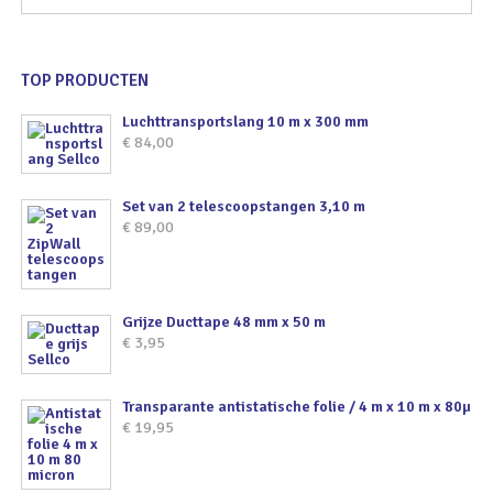
TOP PRODUCTEN
Luchttransportslang 10 m x 300 mm
€
84,00
Set van 2 telescoopstangen 3,10 m
€
89,00
Grijze Ducttape 48 mm x 50 m
€
3,95
Transparante antistatische folie / 4 m x 10 m x 80µ
€
19,95