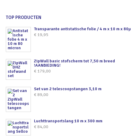
TOP PRODUCTEN
Transparante antistatische folie / 4 m x 10 m x 80µ
€
19,95
ZipWall basic stofscherm tot 7,50 m breed
!AANBIEDING!
€
179,00
Set van 2 telescoopstangen 3,10 m
€
89,00
Luchttransportslang 10 m x 300 mm
€
84,00