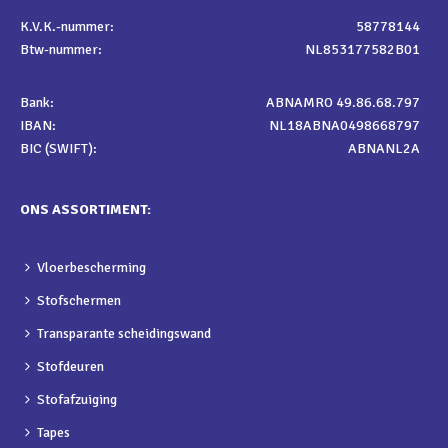
K.V.K.-nummer:
58778144
Btw-nummer:
NL853177582B01
Bank:
ABNAMRO 49.86.68.797
IBAN:
NL18ABNA0498668797
BIC (SWIFT):
ABNANL2A
ONS ASSORTIMENT:
Vloerbescherming
Stofschermen
Transparante scheidingswand
Stofdeuren
Stofafzuiging
Tapes