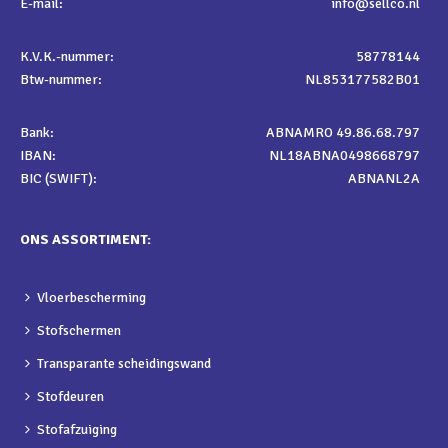
E-mail:
info@sellco.nl
K.V.K.-nummer:
58778144
Btw-nummer:
NL853177582B01
Bank:
ABNAMRO 49.86.68.797
IBAN:
NL18ABNA0498668797
BIC (SWIFT):
ABNANL2A
ONS ASSORTIMENT:
Vloerbescherming
Stofschermen
Transparante scheidingswand
Stofdeuren
Stofafzuiging