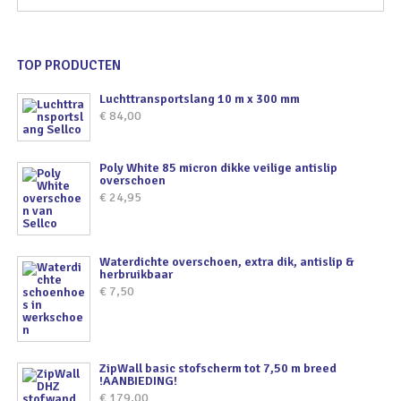
TOP PRODUCTEN
Luchttransportslang 10 m x 300 mm
€
84,00
Poly White 85 micron dikke veilige antislip
overschoen
€
24,95
Waterdichte overschoen, extra dik, antislip &
herbruikbaar
€
7,50
ZipWall basic stofscherm tot 7,50 m breed
!AANBIEDING!
€
179,00