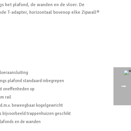
gs het plafond, de wanden en de vloer. De
rode T-adapter, horizontaal bovenop elke Zipwall®
loeraansluiting
angs plafond standaard inbegrepen
gt oneffenheden op
m rail
 d.m.v. beweegbaar kogelgewricht
s bijvoorbeeld trappenhuizen geschikt
lafonds en de wanden