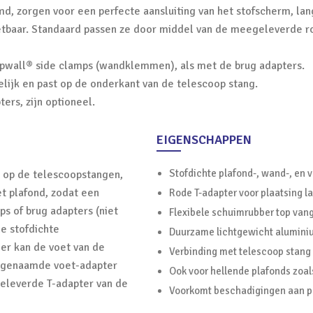
md, zorgen voor een perfecte aansluiting van het stofscherm, lan
inzetbaar. Standaard passen ze door middel van de meegeleverde 
pwall® side clamps (wandklemmen), als met de brug adapters.
ijk en past op de onderkant van de telescoop stang.
rs, zijn optioneel.
EIGENSCHAPPEN
Stofdichte plafond-, wand-, en v
 op de telescoopstangen,
t plafond, zodat een
Rode T-adapter voor plaatsing l
s of brug adapters (niet
Flexibele schuimrubber top van
le stofdichte
Duurzame lichtgewicht aluminiu
oer kan de voet van de
Verbinding met telescoop stang
zogenaamde voet-adapter
Ook voor hellende plafonds zoal
eleverde T-adapter van de
Voorkomt beschadigingen aan p