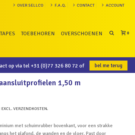
OVER SELLCO
F.A.Q.
CONTACT
ACCOUNT
TAPES
TOEBEHOREN
OVERSCHOENEN
0
ct op via tel
+31 (0)77 326 80 72
of
bel me terug
aansluitprofielen 1,50 m
N EXCL. VERZENDKOSTEN.
luminium met schuimrubber bovenkant, voor een strakke
langs het plafond, de wanden en de vloer. Past door