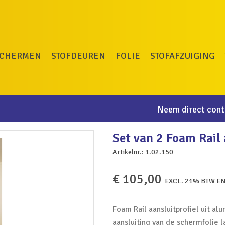
SCHERMEN
STOFDEUREN
FOLIE
STOFAFZUIGING
Neem direct conta
Set van 2 Foam Rail 
Artikelnr.:
1.02.150
€
105,00
EXCL. 21% BTW E
Foam Rail aansluitprofiel uit a
aansluiting van de schermfolie 