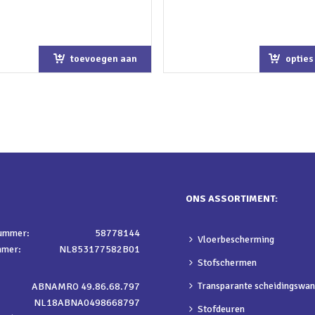
toevoegen aan
opties
winkelwagen
ONS ASSORTIMENT:
nummer:
58778144
Vloerbescherming
mmer:
NL853177582B01
Stofschermen
Transparante scheidingswa
ABNAMRO 49.86.68.797
NL18ABNA0498668797
Stofdeuren