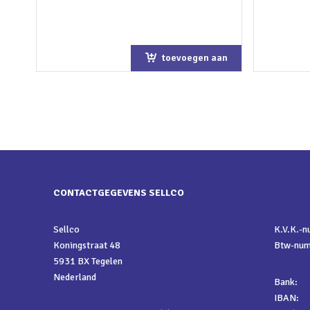
toevoegen aan
winkelwagen
CONTACTGEGEVENS SELLCO
Sellco
K.V.K.-
Koningstraat 48
Btw-nu
5931 BX Tegelen
Nederland
Bank:
IBAN: