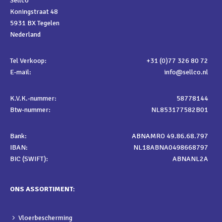
Sellco
Koningstraat 48
5931 BX Tegelen
Nederland
Tel Verkoop:
+31 (0)77 326 80 72
E-mail:
info@sellco.nl
K.V.K.-nummer:
58778144
Btw-nummer:
NL853177582B01
Bank:
ABNAMRO 49.86.68.797
IBAN:
NL18ABNA0498668797
BIC (SWIFT):
ABNANL2A
ONS ASSORTIMENT:
Vloerbescherming