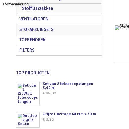
Stoffilterzakken
VENTILATOREN
STOFAFZUIGSETS
TOEBEHOREN
FILTERS
TOP PRODUCTEN
Set van 2 telescoopstangen
3,10 m
€
89,00
Grijze Ducttape 48 mm x 50 m
€
3,95