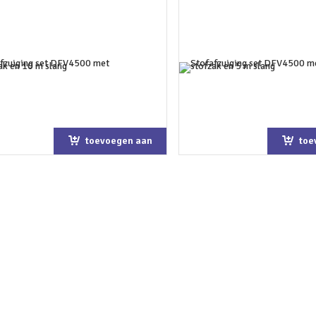
toevoegen aan
toe
winkelwagen
win