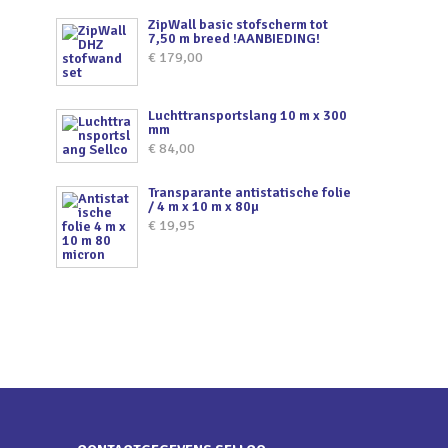
ZipWall basic stofscherm tot
7,50 m breed !AANBIEDING!
€
179,00
Luchttransportslang 10 m x 300
mm
€
84,00
Transparante antistatische folie
/ 4 m x 10 m x 80µ
€
19,95