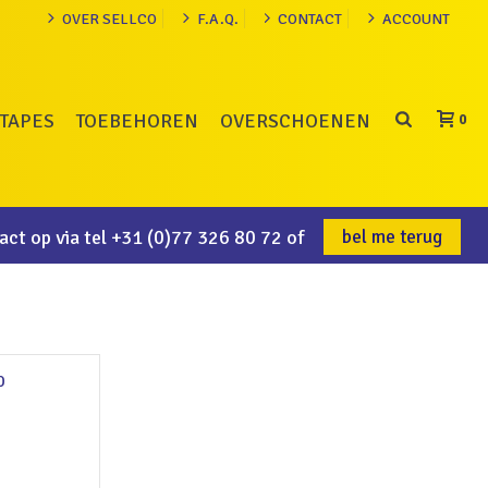
OVER SELLCO
F.A.Q.
CONTACT
ACCOUNT
TAPES
TOEBEHOREN
OVERSCHOENEN
0
ct op via tel
+31 (0)77 326 80 72
of
bel me terug
0