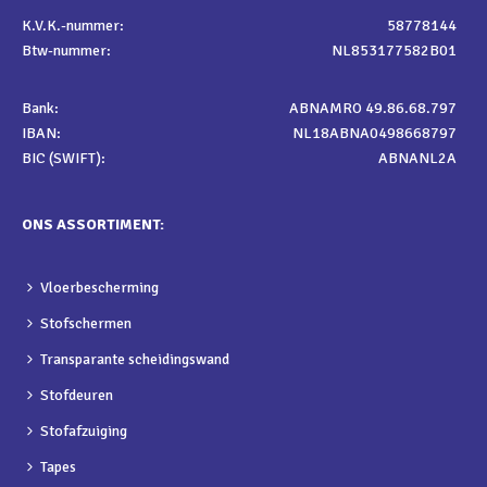
K.V.K.-nummer:
58778144
Btw-nummer:
NL853177582B01
Bank:
ABNAMRO 49.86.68.797
IBAN:
NL18ABNA0498668797
BIC (SWIFT):
ABNANL2A
ONS ASSORTIMENT:
Vloerbescherming
Stofschermen
Transparante scheidingswand
Stofdeuren
Stofafzuiging
Tapes