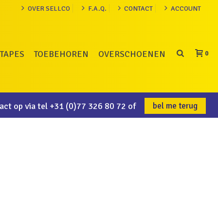
OVER SELLCO
F.A.Q.
CONTACT
ACCOUNT
TAPES
TOEBEHOREN
OVERSCHOENEN
0
ct op via tel
+31 (0)77 326 80 72
of
bel me terug