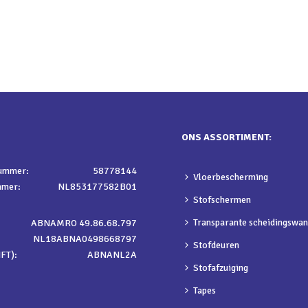
ONS ASSORTIMENT:
nummer:
58778144
Vloerbescherming
mmer:
NL853177582B01
Stofschermen
Transparante scheidingswa
ABNAMRO 49.86.68.797
NL18ABNA0498668797
Stofdeuren
FT):
ABNANL2A
Stofafzuiging
Tapes