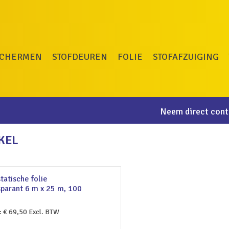
SCHERMEN
STOFDEUREN
FOLIE
STOFAFZUIGING
Neem direct conta
KEL
tatische folie
sparant 6 m x 25 m, 100
:
€
69,50
Excl. BTW