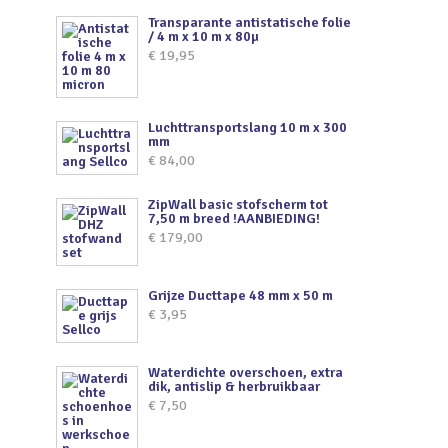
Transparante antistatische folie
/ 4 m x 10 m x 80µ
€
19,95
Luchttransportslang 10 m x 300
mm
€
84,00
ZipWall basic stofscherm tot
7,50 m breed !AANBIEDING!
€
179,00
Grijze Ducttape 48 mm x 50 m
€
3,95
Waterdichte overschoen, extra
dik, antislip & herbruikbaar
€
7,50