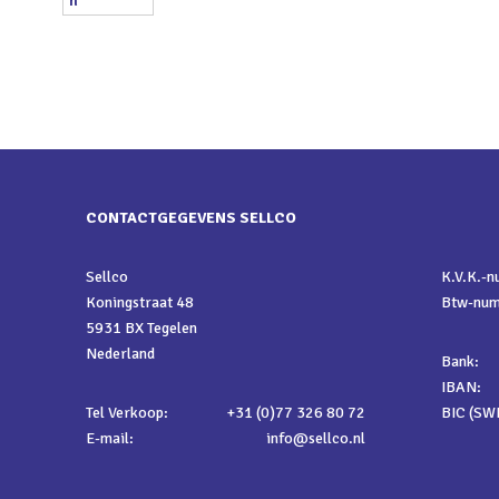
CONTACTGEGEVENS SELLCO
Sellco
K.V.K.-
Koningstraat 48
Btw-nu
5931 BX Tegelen
Nederland
Bank:
IBAN:
Tel Verkoop:
+31 (0)77 326 80 72
BIC (SWI
E-mail:
info@sellco.nl