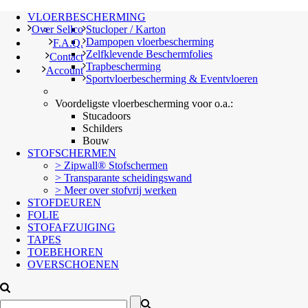
VLOERBESCHERMING
Over Sellco
Stucloper / Karton
Dampopen vloerbescherming
F.A.Q.
Zelfklevende Beschermfolies
Contact
Trapbescherming
Account
Sportvloerbescherming & Eventvloeren
Voordeligste vloerbescherming voor o.a.:
Stucadoors
Schilders
Bouw
STOFSCHERMEN
> Zipwall® Stofschermen
> Transparante scheidingswand
> Meer over stofvrij werken
STOFDEUREN
FOLIE
STOFAFZUIGING
TAPES
TOEBEHOREN
OVERSCHOENEN