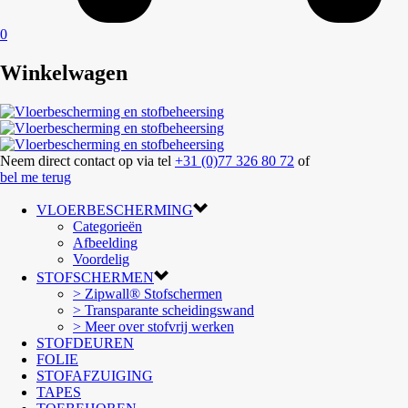
0
Winkelwagen
Neem direct contact op via tel
+31 (0)77 326 80 72
of
bel me terug
VLOERBESCHERMING
Categorieën
Afbeelding
Voordelig
STOFSCHERMEN
> Zipwall® Stofschermen
> Transparante scheidingswand
> Meer over stofvrij werken
STOFDEUREN
FOLIE
STOFAFZUIGING
TAPES