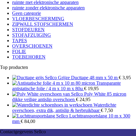
ruimte met elektronische apparaten
ruimte zonder elektronische apparaten
Geen categorie
VLOERBESCHERMING
ZIPWALL STOFSCHERMEN
STOFDEUREN
STOFAFZUIGING
TAPES
OVERSCHOENEN
FOLIE
TOEBEHOREN
Top producten
Grijze Ducttape 48 mm x 50 m
€
3,95
Transparante
antistatische folie / 4 m x 10 m x 80µ
€
19,95
Poly White 85 micron
dikke veilige antislip overschoen
€
24,95
Waterdichte
overschoen, extra dik, antislip & herbruikbaar
€
7,50
Luchttransportslang 10 m x 300
mm
€
84,00
Contactgegevens Sellco