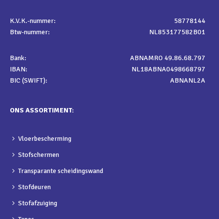
K.V.K.-nummer:
58778144
Btw-nummer:
NL853177582B01
Bank:
ABNAMRO 49.86.68.797
IBAN:
NL18ABNA0498668797
BIC (SWIFT):
ABNANL2A
ONS ASSORTIMENT:
Vloerbescherming
Stofschermen
Transparante scheidingswand
Stofdeuren
Stofafzuiging