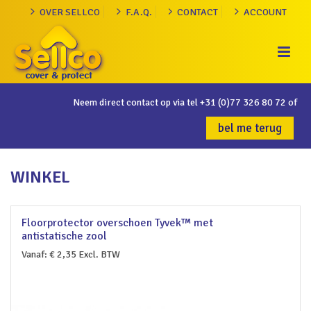
OVER SELLCO
F.A.Q.
CONTACT
ACCOUNT
Neem direct contact op via tel
+31 (0)77 326 80 72
of
bel me terug
WINKEL
Floorprotector overschoen Tyvek™ met
antistatische zool
Vanaf:
€
2,35
Excl. BTW