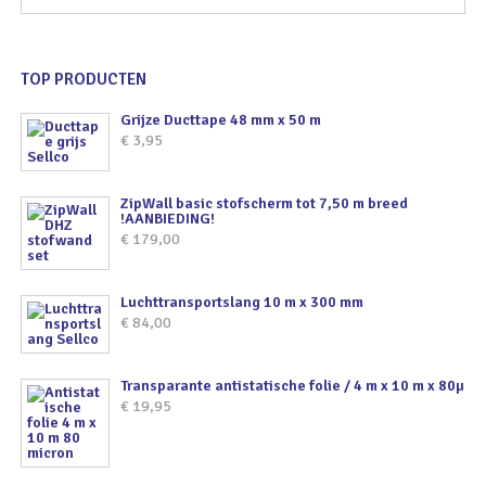
TOP PRODUCTEN
Grijze Ducttape 48 mm x 50 m
€
3,95
ZipWall basic stofscherm tot 7,50 m breed
!AANBIEDING!
€
179,00
Luchttransportslang 10 m x 300 mm
€
84,00
Transparante antistatische folie / 4 m x 10 m x 80µ
€
19,95