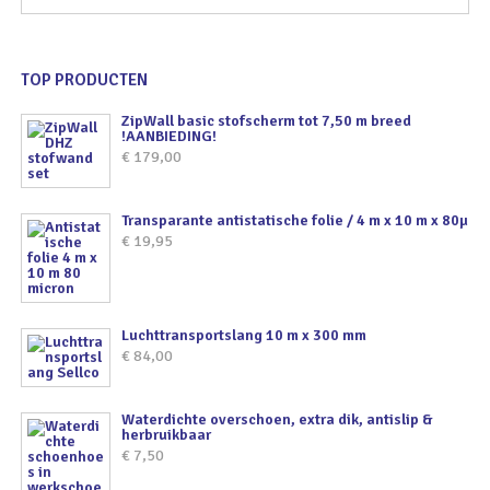
TOP PRODUCTEN
ZipWall basic stofscherm tot 7,50 m breed
!AANBIEDING!
€
179,00
Transparante antistatische folie / 4 m x 10 m x 80µ
€
19,95
Luchttransportslang 10 m x 300 mm
€
84,00
Waterdichte overschoen, extra dik, antislip &
herbruikbaar
€
7,50