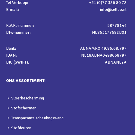
Tel Verkoop:
+31 (0)77 326 80 72
E-mail:
info@sellco.nl
K.V.K.-nummer:
58778144
Btw-nummer:
NL853177582B01
Bank:
ABNAMRO 49.86.68.797
IBAN:
NL18ABNA0498668797
BIC (SWIFT):
ABNANL2A
ONS ASSORTIMENT:
Vloerbescherming
Stofschermen
Transparante scheidingswand
Stofdeuren