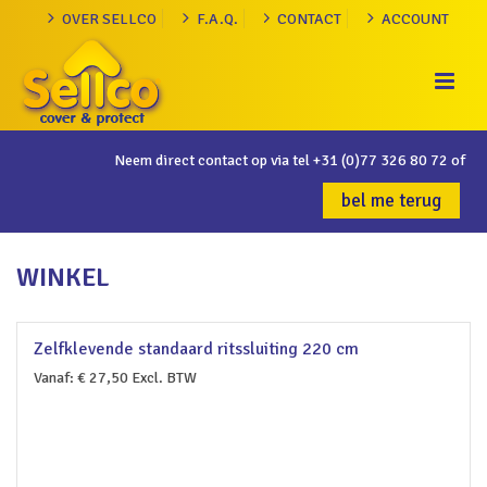
OVER SELLCO
F.A.Q.
CONTACT
ACCOUNT
Neem direct contact op via tel
+31 (0)77 326 80 72
of
bel me terug
WINKEL
Zelfklevende standaard ritssluiting 220 cm
Vanaf:
€
27,50
Excl. BTW