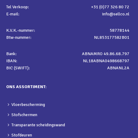
Tel Verkoop:
+31 (0)77 326 80 72
E-mail:
info@sellco.nl
K.V.K.-nummer:
58778144
Btw-nummer:
NL853177582B01
Bank:
ABNAMRO 49.86.68.797
IBAN:
NL18ABNA0498668797
BIC (SWIFT):
ABNANL2A
ONS ASSORTIMENT:
Vloerbescherming
Stofschermen
Transparante scheidingswand
Stofdeuren