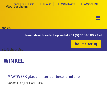
OVER SELLCO
F.A.Q.
CONTACT
ACCOUNT
Neem direct contact op via tel
+31 (0)77 326 80 72
of
bel me terug
WINKEL
MAATWERK glas en interieur beschermfolie
Vanaf:
€
12,89
Excl. BTW