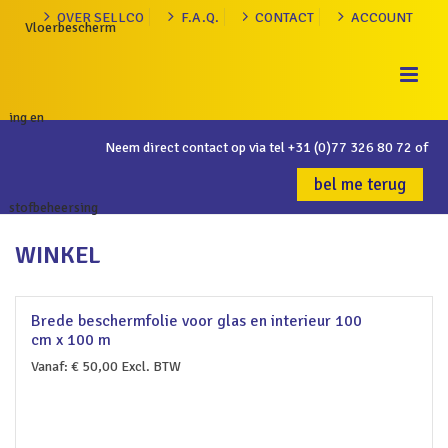
OVER SELLCO
F.A.Q.
CONTACT
ACCOUNT
Neem direct contact op via tel
+31 (0)77 326 80 72
of
bel me terug
WINKEL
Brede beschermfolie voor glas en interieur 100
cm x 100 m
Vanaf:
€
50,00
Excl. BTW