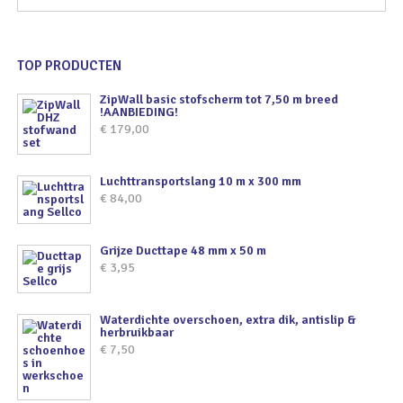
TOP PRODUCTEN
ZipWall basic stofscherm tot 7,50 m breed
!AANBIEDING!
€
179,00
Luchttransportslang 10 m x 300 mm
€
84,00
Grijze Ducttape 48 mm x 50 m
€
3,95
Waterdichte overschoen, extra dik, antislip &
herbruikbaar
€
7,50