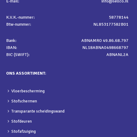
E-mail:
info@sellco.nl
K.V.K.-nummer:
58778144
Btw-nummer:
NL853177582B01
Bank:
ABNAMRO 49.86.68.797
IBAN:
NL18ABNA0498668797
BIC (SWIFT):
ABNANL2A
ONS ASSORTIMENT:
Vloerbescherming
Stofschermen
Transparante scheidingswand
Stofdeuren
Stofafzuiging