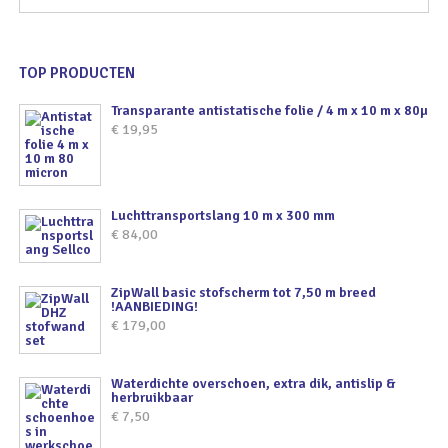
TOP PRODUCTEN
Transparante antistatische folie / 4 m x 10 m x 80µ
€
19,95
Luchttransportslang 10 m x 300 mm
€
84,00
ZipWall basic stofscherm tot 7,50 m breed
!AANBIEDING!
€
179,00
Waterdichte overschoen, extra dik, antislip &
herbruikbaar
€
7,50