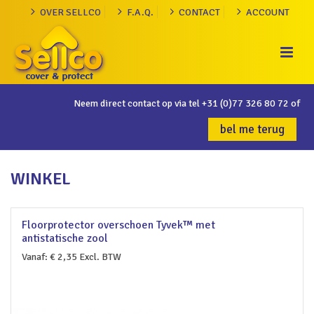
OVER SELLCO
F.A.Q.
CONTACT
ACCOUNT
Neem direct contact op via tel
+31 (0)77 326 80 72
of
bel me terug
WINKEL
Floorprotector overschoen Tyvek™ met
antistatische zool
Vanaf:
€
2,35
Excl. BTW