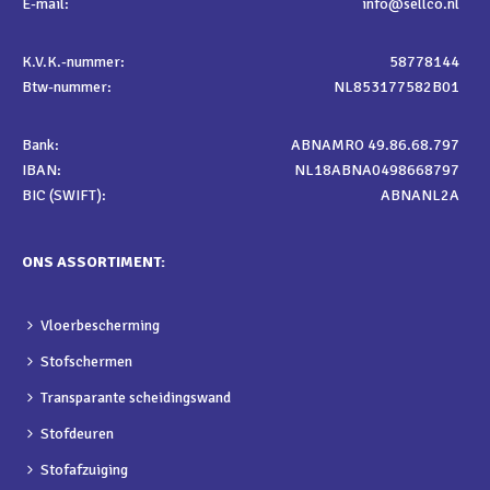
E-mail:
info@sellco.nl
K.V.K.-nummer:
58778144
Btw-nummer:
NL853177582B01
Bank:
ABNAMRO 49.86.68.797
IBAN:
NL18ABNA0498668797
BIC (SWIFT):
ABNANL2A
ONS ASSORTIMENT:
Vloerbescherming
Stofschermen
Transparante scheidingswand
Stofdeuren
Stofafzuiging