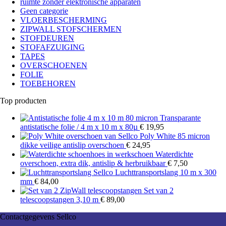
ruimte zonder elektronische apparaten
Geen categorie
VLOERBESCHERMING
ZIPWALL STOFSCHERMEN
STOFDEUREN
STOFAFZUIGING
TAPES
OVERSCHOENEN
FOLIE
TOEBEHOREN
Top producten
Transparante
antistatische folie / 4 m x 10 m x 80µ
€
19,95
Poly White 85 micron
dikke veilige antislip overschoen
€
24,95
Waterdichte
overschoen, extra dik, antislip & herbruikbaar
€
7,50
Luchttransportslang 10 m x 300
mm
€
84,00
Set van 2
telescoopstangen 3,10 m
€
89,00
Contactgegevens Sellco