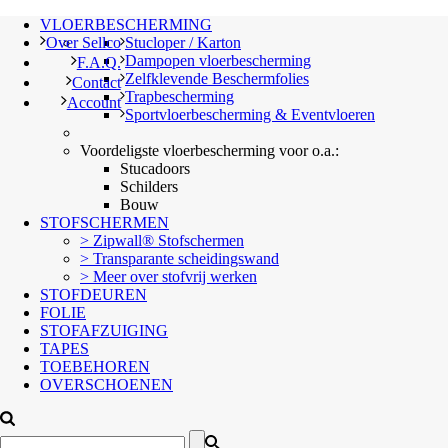
VLOERBESCHERMING
Over Sellco
Stucloper / Karton
Dampopen vloerbescherming
F.A.Q.
Zelfklevende Beschermfolies
Contact
Trapbescherming
Account
Sportvloerbescherming & Eventvloeren
Voordeligste vloerbescherming voor o.a.:
Stucadoors
Schilders
Bouw
STOFSCHERMEN
> Zipwall® Stofschermen
> Transparante scheidingswand
> Meer over stofvrij werken
STOFDEUREN
FOLIE
STOFAFZUIGING
TAPES
TOEBEHOREN
OVERSCHOENEN