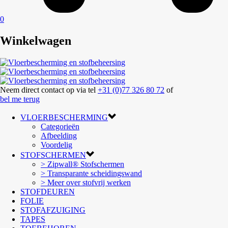
0
Winkelwagen
Neem direct contact op via tel
+31 (0)77 326 80 72
of
bel me terug
VLOERBESCHERMING
Categorieën
Afbeelding
Voordelig
STOFSCHERMEN
> Zipwall® Stofschermen
> Transparante scheidingswand
> Meer over stofvrij werken
STOFDEUREN
FOLIE
STOFAFZUIGING
TAPES