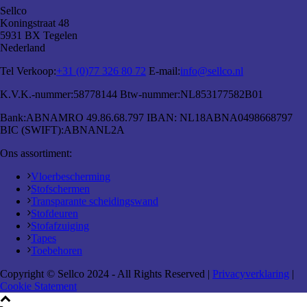
Sellco
Koningstraat 48
5931 BX Tegelen
Nederland
Tel Verkoop:
+31 (0)77 326 80 72
E-mail:
info@sellco.nl
K.V.K.-nummer:
58778144
Btw-nummer:
NL853177582B01
Bank:
ABNAMRO 49.86.68.797
IBAN:
NL18ABNA0498668797
BIC (SWIFT):
ABNANL2A
Ons assortiment:
Vloerbescherming
Stofschermen
Transparante scheidingswand
Stofdeuren
Stofafzuiging
Tapes
Toebehoren
Copyright © Sellco 2024 - All Rights Reserved |
Privacyverklaring
|
Cookie Statement