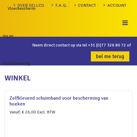
OVER SELLCO
F.A.Q.
CONTACT
ACCOUNT
Neem direct contact op via tel
+31 (0)77 326 80 72
of
bel me terug
WINKEL
Zelfklevend schuimband voor bescherming van
hoeken
Vanaf:
€
26,00
Excl. BTW