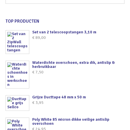
TOP PRODUCTEN
Set van 2 telescoopstangen 3,10 m
€
89,00
Waterdichte overschoen, extra dik, antislip &
herbruikbaar
€
7,50
Grijze Ducttape 48 mm x 50 m
€
3,95
Poly White 85 micron dikke veilige antislip
overschoen
€
24,95