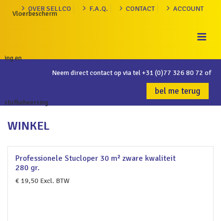
OVER SELLCO
F.A.Q.
CONTACT
ACCOUNT
Neem direct contact op via tel
+31 (0)77 326 80 72
of
bel me terug
WINKEL
Professionele Stucloper 30 m² zware kwaliteit
280 gr.
€
19,50
Excl. BTW