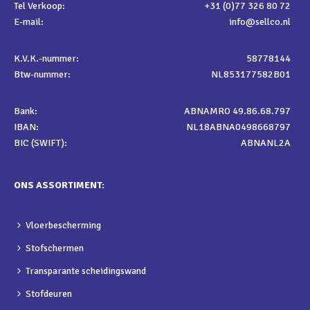
Tel Verkoop:
+31 (0)77 326 80 72
E-mail:
info@sellco.nl
K.V.K.-nummer:
58778144
Btw-nummer:
NL853177582B01
Bank:
ABNAMRO 49.86.68.797
IBAN:
NL18ABNA0498668797
BIC (SWIFT):
ABNANL2A
ONS ASSORTIMENT:
Vloerbescherming
Stofschermen
Transparante scheidingswand
Stofdeuren