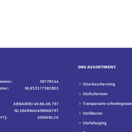
ONS ASSORTIMENT:
nummer:
58778144
Vloerbescherming
mmer:
NL853177582B01
Stofschermen
Transparante scheidingswa
ABNAMRO 49.86.68.797
NL18ABNA0498668797
Stofdeuren
FT):
ABNANL2A
Stofafzuiging