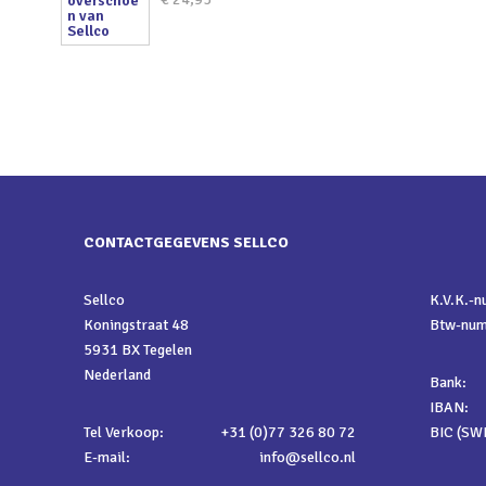
CONTACTGEGEVENS SELLCO
Sellco
K.V.K.-
Koningstraat 48
Btw-nu
5931 BX Tegelen
Nederland
Bank:
IBAN:
Tel Verkoop:
+31 (0)77 326 80 72
BIC (SWI
E-mail:
info@sellco.nl