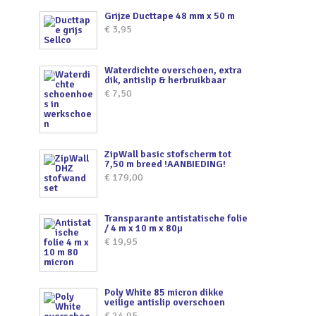
Grijze Ducttape 48 mm x 50 m
€
3,95
Waterdichte overschoen, extra
dik, antislip & herbruikbaar
€
7,50
ZipWall basic stofscherm tot
7,50 m breed !AANBIEDING!
€
179,00
Transparante antistatische folie
/ 4 m x 10 m x 80µ
€
19,95
Poly White 85 micron dikke
veilige antislip overschoen
€
24,95