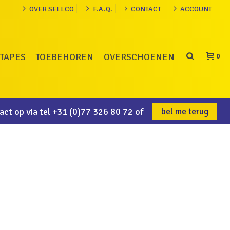
OVER SELLCO
F.A.Q.
CONTACT
ACCOUNT
TAPES
TOEBEHOREN
OVERSCHOENEN
0
ct op via tel
+31 (0)77 326 80 72
of
bel me terug