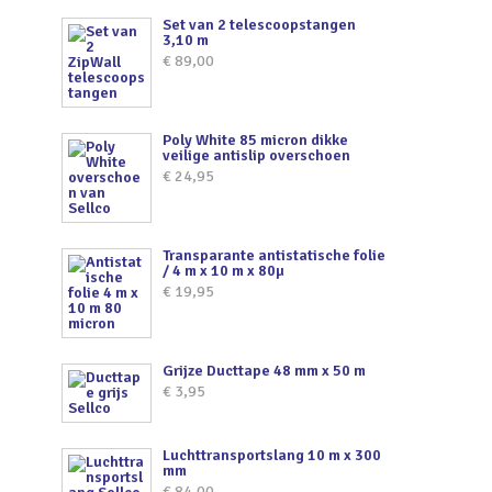
Set van 2 telescoopstangen
3,10 m
€
89,00
Poly White 85 micron dikke
veilige antislip overschoen
€
24,95
Transparante antistatische folie
/ 4 m x 10 m x 80µ
€
19,95
Grijze Ducttape 48 mm x 50 m
€
3,95
Luchttransportslang 10 m x 300
mm
€
84,00