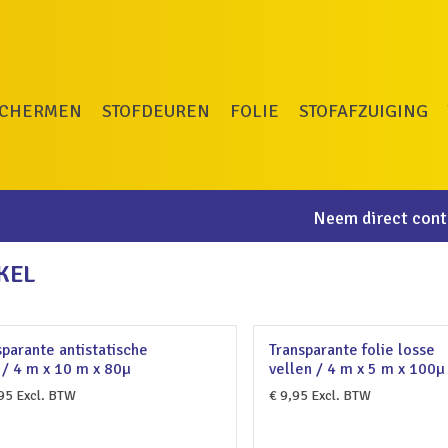
SCHERMEN
STOFDEUREN
FOLIE
STOFAFZUIGING
Neem direct conta
KEL
sparante antistatische
Transparante folie losse
 / 4 m x 10 m x 80µ
vellen / 4 m x 5 m x 100µ
95
Excl. BTW
€
9,95
Excl. BTW