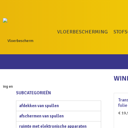
VLOERBESCHERMING
STOF
WIN
SUBCATEGORIEËN
Tran
folie
afdekken van spullen
€
19,
afschermen van spullen
ruimte met elektronische apparaten