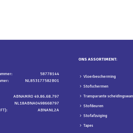
ONS ASSORTIMENT:
nummer:
58778144
Vloerbescherming
mmer:
NL853177582B01
Stofschermen
Transparante scheidingswa
ABNAMRO 49.86.68.797
NL18ABNA0498668797
Stofdeuren
FT):
ABNANL2A
Stofafzuiging
Tapes