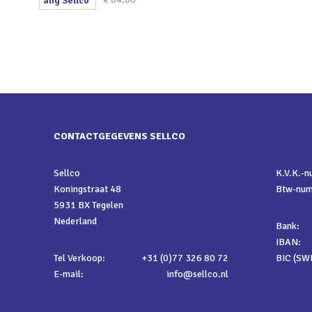
CONTACTGEGEVENS SELLCO
Sellco
K.V.K.-
Koningstraat 48
Btw-nu
5931 BX Tegelen
Nederland
Bank:
IBAN:
Tel Verkoop:
+31 (0)77 326 80 72
BIC (SWI
E-mail:
info@sellco.nl