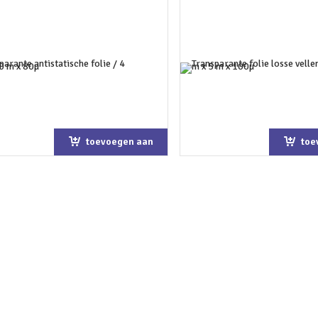
toevoegen aan
toe
winkelwagen
win