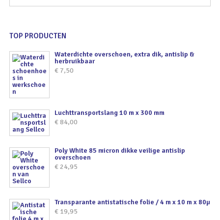
TOP PRODUCTEN
Waterdichte overschoen, extra dik, antislip &
herbruikbaar
€
7,50
Luchttransportslang 10 m x 300 mm
€
84,00
Poly White 85 micron dikke veilige antislip
overschoen
€
24,95
Transparante antistatische folie / 4 m x 10 m x 80µ
€
19,95