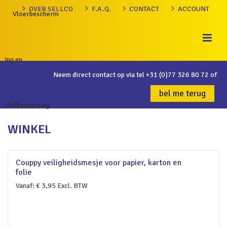
OVER SELLCO
F.A.Q.
CONTACT
ACCOUNT
Neem direct contact op via tel
+31 (0)77 326 80 72
of
bel me terug
WINKEL
Couppy veiligheidsmesje voor papier, karton en
folie
Vanaf:
€
3,95
Excl. BTW