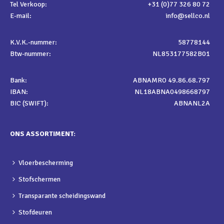
Tel Verkoop:
+31 (0)77 326 80 72
E-mail:
info@sellco.nl
K.V.K.-nummer:
58778144
Btw-nummer:
NL853177582B01
Bank:
ABNAMRO 49.86.68.797
IBAN:
NL18ABNA0498668797
BIC (SWIFT):
ABNANL2A
ONS ASSORTIMENT:
Vloerbescherming
Stofschermen
Transparante scheidingswand
Stofdeuren