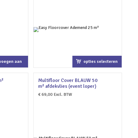
voegen aan
opties selecteren
kelwagen
m²
Multifloor Cover BLAUW 50
m² afdekvlies (event loper)
€
69,00
Excl. BTW