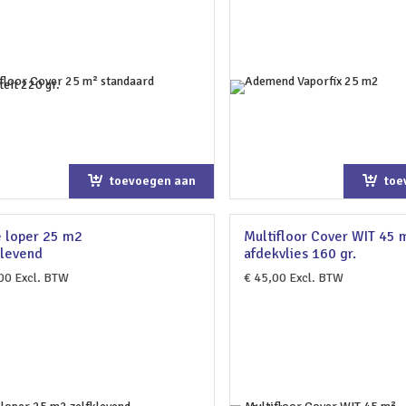
toevoegen aan
toe
winkelwagen
win
 loper 25 m2
Multifloor Cover WIT 45 
klevend
afdekvlies 160 gr.
00
Excl. BTW
€
45,00
Excl. BTW