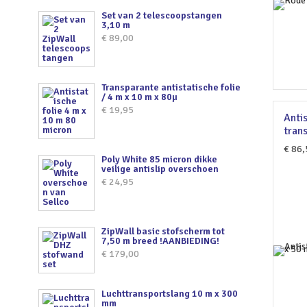
Set van 2 telescoopstangen
3,10 m
€
89,00
Transparante antistatische folie
/ 4 m x 10 m x 80µ
€
19,95
Antis
tran
€
86,
Poly White 85 micron dikke
veilige antislip overschoen
€
24,95
ZipWall basic stofscherm tot
7,50 m breed !AANBIEDING!
€
179,00
Luchttransportslang 10 m x 300
mm