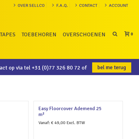
OVER SELLCO
F.A.Q.
CONTACT
ACCOUNT
TAPES
TOEBEHOREN
OVERSCHOENEN
0
ct op via tel
+31 (0)77 326 80 72
of
bel me terug
Easy Floorcover Ademend 25
m²
Vanaf:
€
49,00
Excl. BTW