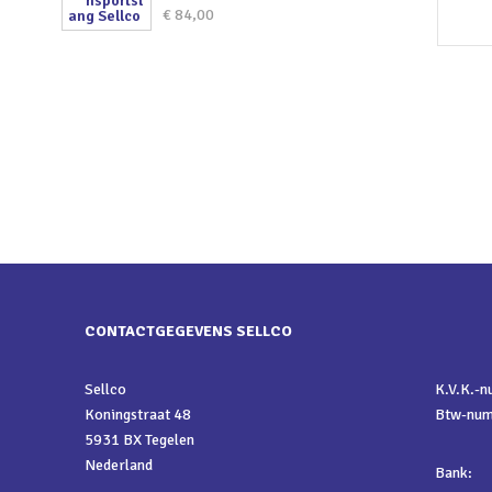
€
84,00
CONTACTGEGEVENS SELLCO
Sellco
K.V.K.-
Koningstraat 48
Btw-nu
5931 BX Tegelen
Nederland
Bank: