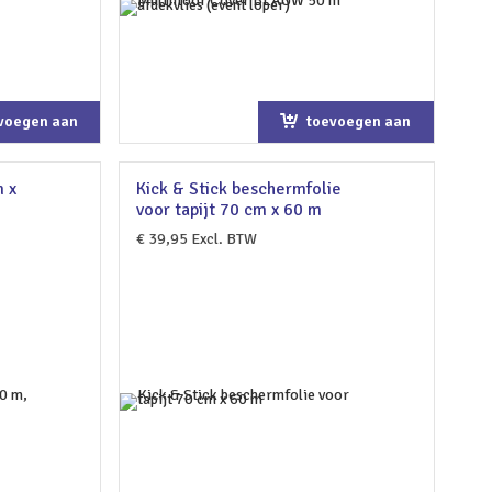
voegen aan
toevoegen aan
kelwagen
winkelwagen
m x
Kick & Stick beschermfolie
voor tapijt 70 cm x 60 m
€
39,95
Excl. BTW