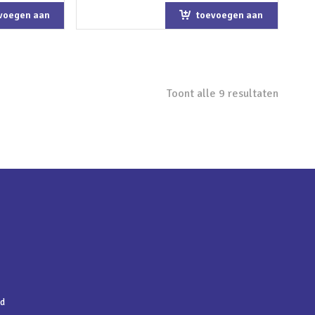
voegen aan
toevoegen aan
kelwagen
winkelwagen
Toont alle 9 resultaten
nd