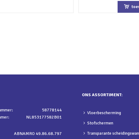
toe
win
ONS ASSORTIMENT:
nummer:
58778144
Vloerbescherming
mmer:
NL853177582B01
Stofschermen
Transparante scheidingswa
ABNAMRO 49.86.68.797