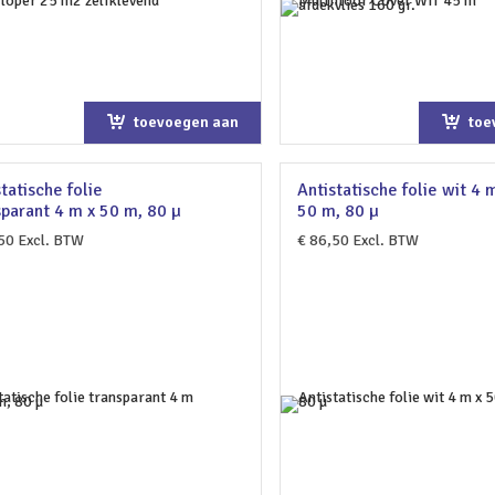
toevoegen aan
toe
winkelwagen
win
tatische folie
Antistatische folie wit 4 
sparant 4 m x 50 m, 80 µ
50 m, 80 µ
50
Excl. BTW
€
86,50
Excl. BTW