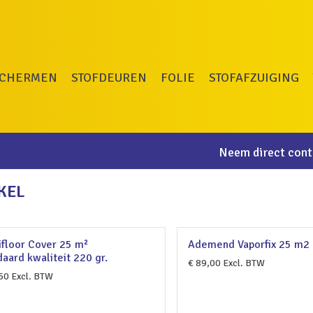
SCHERMEN
STOFDEUREN
FOLIE
STOFAFZUIGING
Neem direct conta
KEL
ifloor Cover 25 m²
Ademend Vaporfix 25 m2
daard kwaliteit 220 gr.
€
89,00
Excl. BTW
50
Excl. BTW