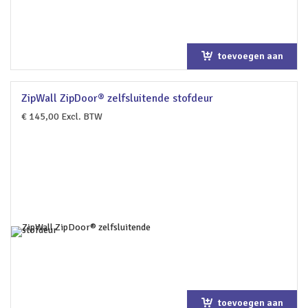
toevoegen aan
winkelwagen
ZipWall ZipDoor® zelfsluitende stofdeur
€
145,00
Excl. BTW
toevoegen aan