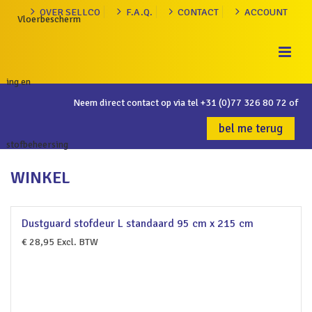
OVER SELLCO
F.A.Q.
CONTACT
ACCOUNT
Neem direct contact op via tel
+31 (0)77 326 80 72
of
bel me terug
WINKEL
Dustguard stofdeur L standaard 95 cm x 215 cm
€
28,95
Excl. BTW