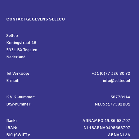
CONTACTGEGEVENS SELLCO
Sellco
Koningstraat 48
5931 BX Tegelen
Nederland
Tel Verkoop:
+31 (0)77 326 80 72
E-mail:
info@sellco.nl
K.V.K.-nummer:
58778144
Btw-nummer:
NL853177582B01
Bank:
ABNAMRO 49.86.68.797
IBAN:
NL18ABNA0498668797
BIC (SWIFT):
ABNANL2A