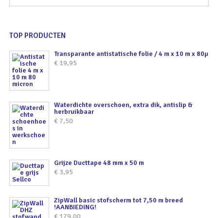
TOP PRODUCTEN
Transparante antistatische folie / 4 m x 10 m x 80µ
€
19,95
Waterdichte overschoen, extra dik, antislip &
herbruikbaar
€
7,50
Grijze Ducttape 48 mm x 50 m
€
3,95
ZipWall basic stofscherm tot 7,50 m breed
!AANBIEDING!
€
179,00