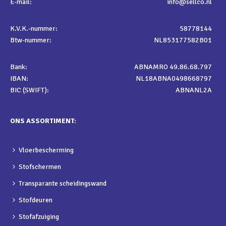
E-mail:
info@sellco.nl
K.V.K.-nummer:
58778144
Btw-nummer:
NL853177582B01
Bank:
ABNAMRO 49.86.68.797
IBAN:
NL18ABNA0498668797
BIC (SWIFT):
ABNANL2A
ONS ASSORTIMENT:
Vloerbescherming
Stofschermen
Transparante scheidingswand
Stofdeuren
Stofafzuiging