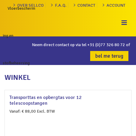
OVER SELLCO
F.A.Q.
CONTACT
ACCOUNT
Neem direct contact op via tel
+31 (0)77 326 80 72
of
bel me terug
WINKEL
Transporttas en opbergtas voor 12
telescoopstangen
Vanaf:
€
88,00
Excl. BTW