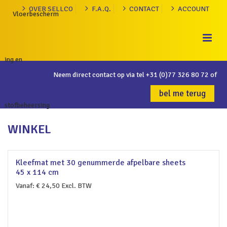
OVER SELLCO
F.A.Q.
CONTACT
ACCOUNT
Neem direct contact op via tel
+31 (0)77 326 80 72
of
bel me terug
WINKEL
Kleefmat met 30 genummerde afpelbare sheets
45 x 114 cm
Vanaf:
€
24,50
Excl. BTW