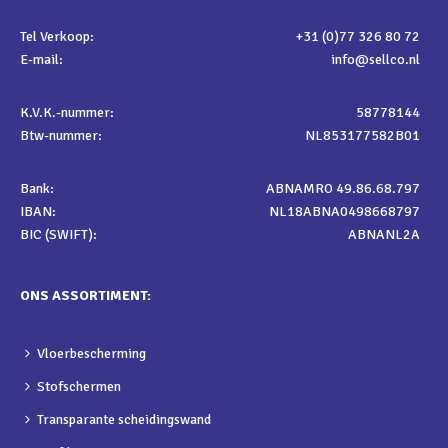
Tel Verkoop:
+31 (0)77 326 80 72
E-mail:
info@sellco.nl
K.V.K.-nummer:
58778144
Btw-nummer:
NL853177582B01
Bank:
ABNAMRO 49.86.68.797
IBAN:
NL18ABNA0498668797
BIC (SWIFT):
ABNANL2A
ONS ASSORTIMENT:
Vloerbescherming
Stofschermen
Transparante scheidingswand