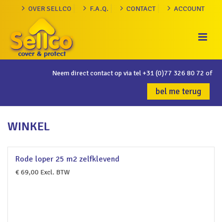
OVER SELLCO
F.A.Q.
CONTACT
ACCOUNT
Neem direct contact op via tel
+31 (0)77 326 80 72
of
bel me terug
WINKEL
Rode loper 25 m2 zelfklevend
€
69,00
Excl. BTW