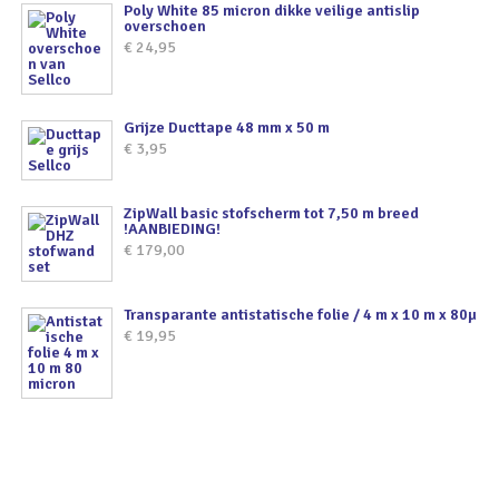
Poly White 85 micron dikke veilige antislip
overschoen
€
24,95
Grijze Ducttape 48 mm x 50 m
€
3,95
ZipWall basic stofscherm tot 7,50 m breed
!AANBIEDING!
€
179,00
Transparante antistatische folie / 4 m x 10 m x 80µ
€
19,95