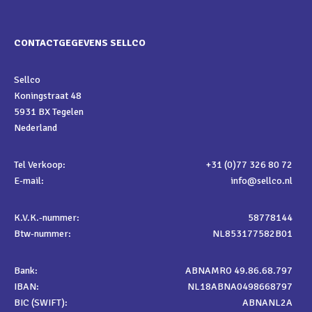
CONTACTGEGEVENS SELLCO
Sellco
Koningstraat 48
5931 BX Tegelen
Nederland
Tel Verkoop:
+31 (0)77 326 80 72
E-mail:
info@sellco.nl
K.V.K.-nummer:
58778144
Btw-nummer:
NL853177582B01
Bank:
ABNAMRO 49.86.68.797
IBAN:
NL18ABNA0498668797
BIC (SWIFT):
ABNANL2A