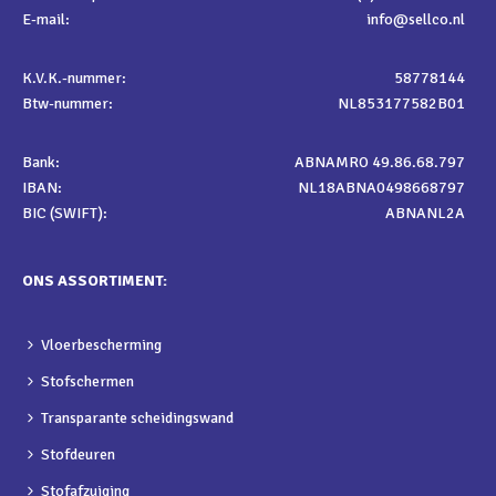
E-mail:
info@sellco.nl
K.V.K.-nummer:
58778144
Btw-nummer:
NL853177582B01
Bank:
ABNAMRO 49.86.68.797
IBAN:
NL18ABNA0498668797
BIC (SWIFT):
ABNANL2A
ONS ASSORTIMENT:
Vloerbescherming
Stofschermen
Transparante scheidingswand
Stofdeuren
Stofafzuiging