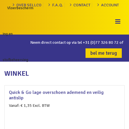
OVER SELLCO
F.A.Q.
CONTACT
ACCOUNT
Neem direct contact op via tel
+31 (0)77 326 80 72
of
bel me terug
WINKEL
Quick & Go lage overschoen ademend en veilig
antislip
Vanaf:
€
1,35
Excl. BTW