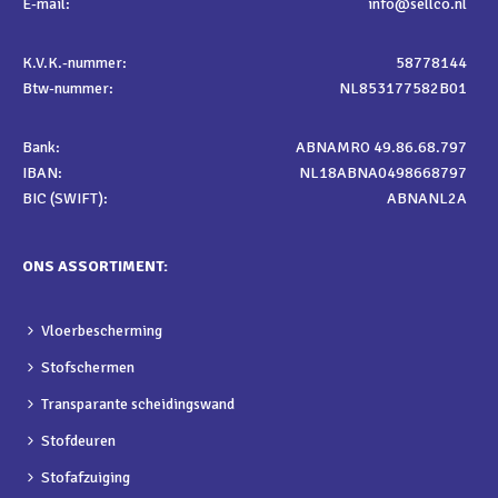
E-mail:
info@sellco.nl
K.V.K.-nummer:
58778144
Btw-nummer:
NL853177582B01
Bank:
ABNAMRO 49.86.68.797
IBAN:
NL18ABNA0498668797
BIC (SWIFT):
ABNANL2A
ONS ASSORTIMENT:
Vloerbescherming
Stofschermen
Transparante scheidingswand
Stofdeuren
Stofafzuiging