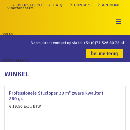
OVER SELLCO
F.A.Q.
CONTACT
ACCOUNT
Neem direct contact op via tel
+31 (0)77 326 80 72
of
bel me terug
WINKEL
Professionele Stucloper 30 m² zware kwaliteit
280 gr.
€
19,50
Excl. BTW