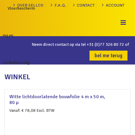
OVER SELLCO
F.A.Q.
CONTACT
ACCOUNT
Neem direct contact op via tel
+31 (0)77 326 80 72
of
bel me terug
WINKEL
Witte lichtdoorlatende bouwfolie 4 m x 50 m,
80 µ
Vanaf:
€
78,08
Excl. BTW