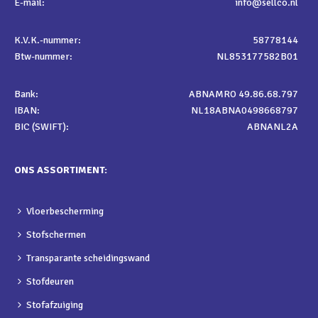
E-mail:
info@sellco.nl
K.V.K.-nummer:
58778144
Btw-nummer:
NL853177582B01
Bank:
ABNAMRO 49.86.68.797
IBAN:
NL18ABNA0498668797
BIC (SWIFT):
ABNANL2A
ONS ASSORTIMENT:
Vloerbescherming
Stofschermen
Transparante scheidingswand
Stofdeuren
Stofafzuiging