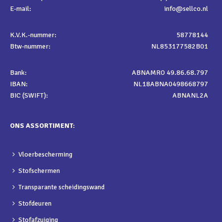
E-mail:
info@sellco.nl
K.V.K.-nummer:
58778144
Btw-nummer:
NL853177582B01
Bank:
ABNAMRO 49.86.68.797
IBAN:
NL18ABNA0498668797
BIC (SWIFT):
ABNANL2A
ONS ASSORTIMENT:
Vloerbescherming
Stofschermen
Transparante scheidingswand
Stofdeuren
Stofafzuiging