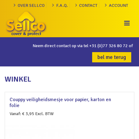
OVER SELLCO
F.A.Q.
CONTACT
ACCOUNT
Neem direct contact op via tel
+31 (0)77 326 80 72
of
bel me terug
WINKEL
Couppy veiligheidsmesje voor papier, karton en
folie
Vanaf:
€
3,95
Excl. BTW