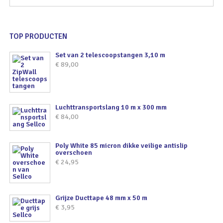
TOP PRODUCTEN
Set van 2 telescoopstangen 3,10 m
€
89,00
Luchttransportslang 10 m x 300 mm
€
84,00
Poly White 85 micron dikke veilige antislip
overschoen
€
24,95
Grijze Ducttape 48 mm x 50 m
€
3,95