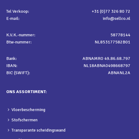
Tel Verkoop:
+31 (0)77 326 80 72
E-mail:
info@sellco.nl
K.V.K.-nummer:
58778144
Btw-nummer:
NL853177582B01
Bank:
ABNAMRO 49.86.68.797
IBAN:
NL18ABNA0498668797
BIC (SWIFT):
ABNANL2A
ONS ASSORTIMENT:
Vloerbescherming
Stofschermen
Transparante scheidingswand