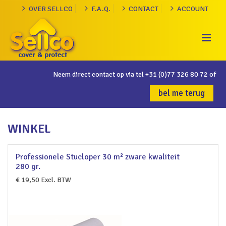
OVER SELLCO
F.A.Q.
CONTACT
ACCOUNT
Neem direct contact op via tel
+31 (0)77 326 80 72
of
bel me terug
WINKEL
Professionele Stucloper 30 m² zware kwaliteit
280 gr.
€
19,50
Excl. BTW