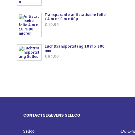
Transparante antistatische folie
/ 4 m x 10 m x 80µ
€
19,95
Luchttransportslang 10 m x 300
mm
€
84,00
CONTACTGEGEVENS SELLCO
Sellco
K.V.K.-