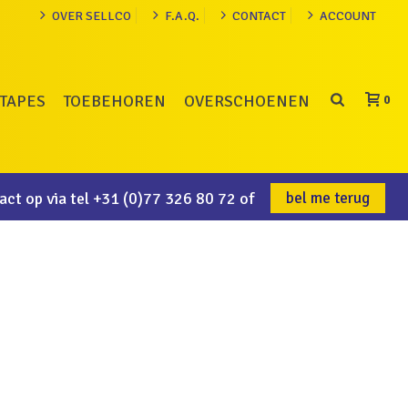
OVER SELLCO
F.A.Q.
CONTACT
ACCOUNT
TAPES
TOEBEHOREN
OVERSCHOENEN
0
ct op via tel
+31 (0)77 326 80 72
of
bel me terug